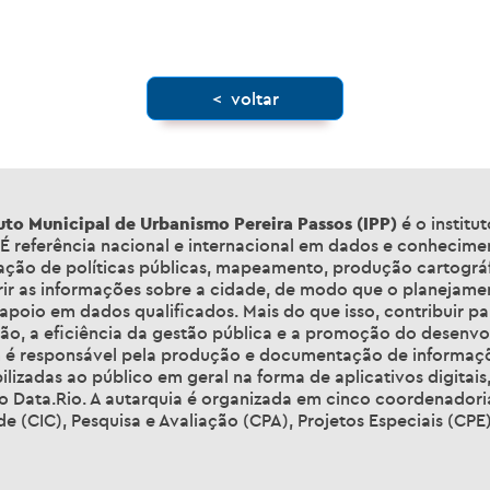
< voltar
tuto Municipal de Urbanismo Pereira Passos (IPP)
é o institu
. É referência nacional e internacional em dados e conhecim
ração de políticas públicas, mapeamento, produção cartográ
rir as informações sobre a cidade, de modo que o planejamen
poio em dados qualificados. Mais do que isso, contribuir p
ão, a eficiência da gestão pública e a promoção do desenvol
é responsável pela produção e documentação de informaçõe
ilizadas ao público em geral na forma de aplicativos digita
do Data.Rio. A autarquia é organizada em cinco coordenadori
e (CIC), Pesquisa e Avaliação (CPA), Projetos Especiais (CPE) 