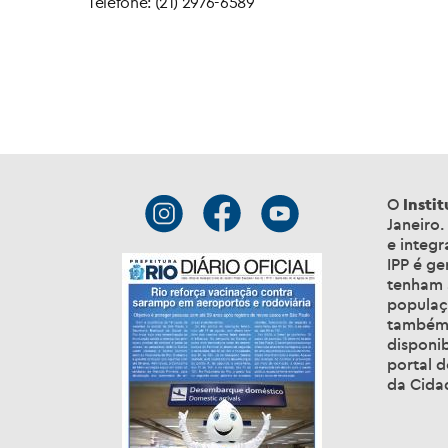
Telefone: (21) 2976-6589
O
Insti
Janeiro
e integ
IPP é ge
tenham a
populaç
também 
disponib
portal 
da Cidad